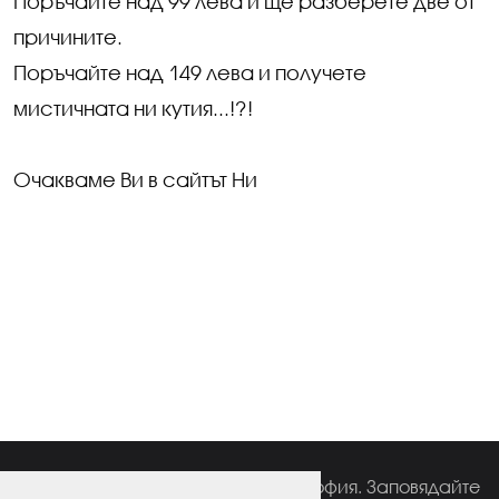
Поръчайте над 99 лева и ще разберете две от
причините.
Поръчайте над 149 лева и получете
мистичната ни кутия...!?!
Очакваме Ви в сайтът Ни
Автентичен турски ресторант в София. Заповядайте